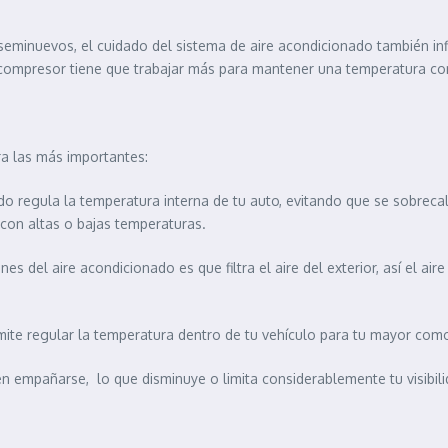
minuevos, el cuidado del sistema de aire acondicionado también inf
l compresor tiene que trabajar más para mantener una temperatura con
ra las más importantes:
do regula la temperatura interna de tu auto, evitando que se sobrecal
con altas o bajas temperaturas.
 del aire acondicionado es que filtra el aire del exterior, así el air
te regular la temperatura dentro de tu vehículo para tu mayor como
den empañarse, lo que disminuye o limita considerablemente tu visibil