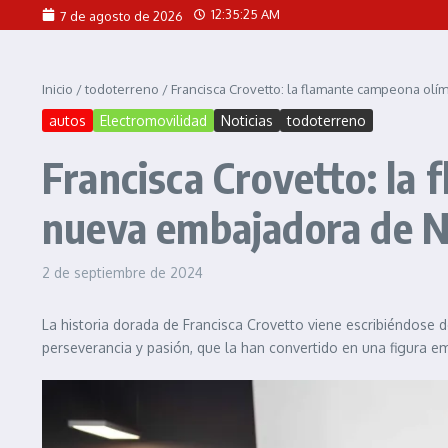
Saltar al contenido
12:35:26 AM
7 de agosto de 2026
Inicio
/
todoterreno
/
Francisca Crovetto: la flamante campeona olí
autos
Electromovilidad
Noticias
todoterreno
Francisca Crovetto: la 
nueva embajadora de N
2 de septiembre de 2024
La historia dorada de Francisca Crovetto viene escribiéndose 
perseverancia y pasión, que la han convertido en una figura em