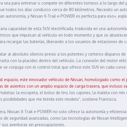
ya sea para entrenar o competir en diferentes torneos a lo largo del 
 que todos los días conduzco cerca de 80 kilómetros. Necesito un a
an autonomía, y Nissan X-Trail e-POWER es perfecta para eso», expli
naria capacidad de esta SUV electrificada, traducida en una autonomí
tricos que impulsan al vehículo en todo momento y que se abastec
ara recargar las baterías, liberando a los usuarios de estaciones de 
lar al absoluto silencio previo a los potentes y certeros disparos de
sta con la placidez dentro del vehículo. La conexión del motor eléc
ue se conjuga con el control total que ofrece este SUV en cada curva 
al espacio, este innovador vehículo de Nissan, homologado como el pr
las de asientos con un amplio espacio de carga trasera, que incluso s
aletas: la escopeta, el bolso de tiro, los cajones, la maleta con mi
s posibilidades que me brinda este modelo”, sostiene Francisca.
ra, Nissan X-Trail e-POWER no solo ofrece la autonomía y eficiencia 
cas de seguridad avanzadas, como las tecnologías de Nissan Intelligen
ar sus aventuras sin preocupaciones.