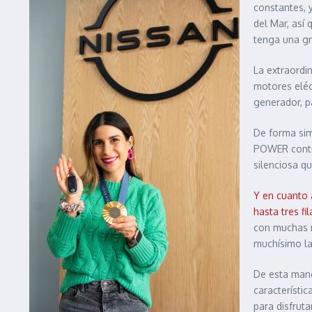
constantes, 
del Mar, así
tenga una gr
La extraordi
motores eléc
generador, p
De forma simi
POWER contra
silenciosa q
Y en cuanto 
hasta tres fi
con muchas m
muchísimo la
De esta mane
característi
para disfrut