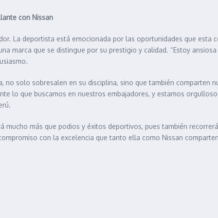
llante con Nissan
dor. La deportista está emocionada por las oportunidades que esta co
una marca que se distingue por su prestigio y calidad. “Estoy ansiosa
tusiasmo.
 no solo sobresalen en su disciplina, sino que también comparten nue
ente lo que buscamos en nuestros embajadores, y estamos orgullosos
erú.
erá mucho más que podios y éxitos deportivos, pues también recorrerá
l compromiso con la excelencia que tanto ella como Nissan comparten