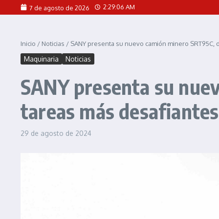
Saltar al contenido
2:29:08 AM
7 de agosto de 2026
Inicio
/
Noticias
/
SANY presenta su nuevo camión minero SRT95C, di
Maquinaria
Noticias
SANY presenta su nuev
tareas más desafiantes
29 de agosto de 2024