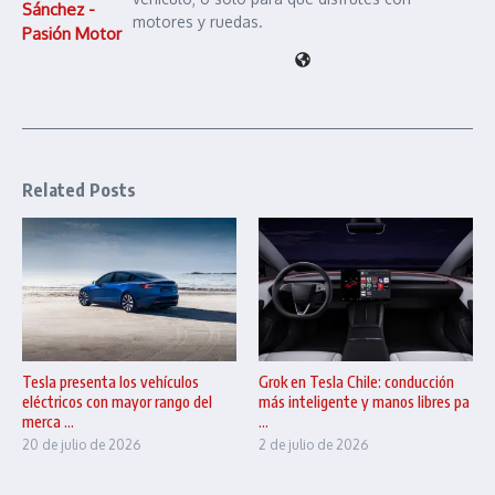
Sánchez -
motores y ruedas.
Pasión Motor
Related Posts
Tesla presenta los vehículos
Grok en Tesla Chile: conducción
eléctricos con mayor rango del
más inteligente y manos libres pa
merca ...
...
20 de julio de 2026
2 de julio de 2026