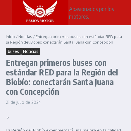
Saltar al contenido
Apasionados por los
motores.
Inicio
/
Noticias
/
Entregan primeros buses con estándar RED para
la Región del Biobío: conectarán Santa Juana con Concepción
buses
Noticias
Entregan primeros buses con
estándar RED para la Región del
Biobío: conectarán Santa Juana
con Concepción
21 de julio de 2024
La Región del Biobío experimentará una mejora en la calidad