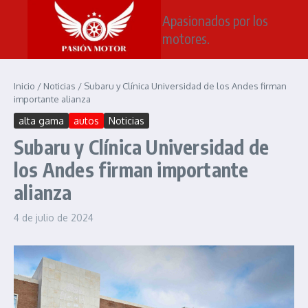
Saltar al contenido
Apasionados por los
motores.
Inicio
/
Noticias
/
Subaru y Clínica Universidad de los Andes firman
importante alianza
alta gama
autos
Noticias
Subaru y Clínica Universidad de
los Andes firman importante
alianza
4 de julio de 2024