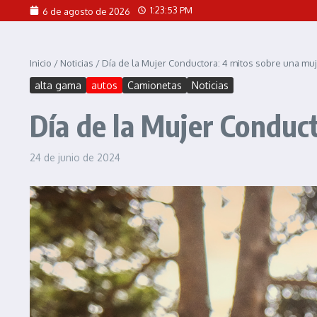
Saltar al contenido
1:23:55 PM
6 de agosto de 2026
Inicio
/
Noticias
/
Día de la Mujer Conductora: 4 mitos sobre una muj
alta gama
autos
Camionetas
Noticias
Día de la Mujer Conduc
24 de junio de 2024