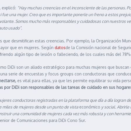
, explicó:
“Hay muchas creencias en el inconsciente de las personas. P
i fue una mujer. Creo que es importante ponerle un freno a estos preju
l volante. Somos mucho más responsables y cuidadosas con nuestros ve
auto usado”.
s que desmitifican estas creencias. Por ejemplo, la Organización Mun
 mayor que en mujeres. Según
datos
de la Comisión nacional de Seguri
friendo algún tipo de lesión o falleciendo, de los cuales más del 7
omo DiDi son un aliado estratégico para muchas mujeres que buscan g
 una serie de encuestas y focus groups con conductoras que conduce
nectarse,
es vital para ellas, ya que les permite equilibrar su vida p
s por DiDi son responsables de las tareas de cuidado en sus hogare
eres conductoras registradas en la plataforma que día a día logran des
 de miles de mujeres desde un punto de vista
económico
y social.
Abrirle
onstruir una comunidad de mujeres cada vez más robusta y con herrami
Senior de Comunicaciones para DiDi Cono Sur.