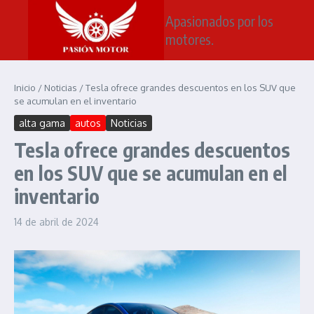
Saltar al contenido
Apasionados por los
motores.
Inicio
/
Noticias
/
Tesla ofrece grandes descuentos en los SUV que
se acumulan en el inventario
alta gama
autos
Noticias
Tesla ofrece grandes descuentos
en los SUV que se acumulan en el
inventario
14 de abril de 2024