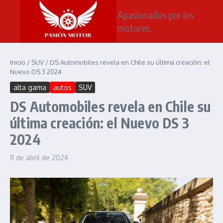
Saltar al contenido
Apasionados por los
motores.
Inicio
/
SUV
/
DS Automobiles revela en Chile su última creación: el
Nuevo DS 3 2024
alta gama
autos
SUV
DS Automobiles revela en Chile su
última creación: el Nuevo DS 3
2024
11 de abril de 2024