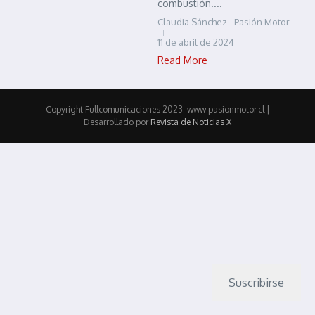
combustión....
Claudia Sánchez - Pasión Motor
11 de abril de 2024
Read More
Copyright Fullcomunicaciones 2023. www.pasionmotor.cl |
Desarrollado por
Revista de Noticias X
Suscribirse