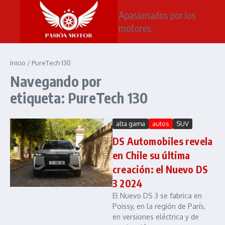
Saltar al contenido
Apasionados por los
motores.
Inicio
/
PureTech 130
Navegando por
etiqueta: PureTech 130
alta gama
autos
SUV
DS Automobiles revela
en Chile su última
creación: el Nuevo DS
3 2024
El Nuevo DS 3 se fabrica en
Poissy, en la región de París,
en versiones eléctrica y de