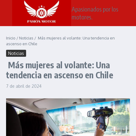
Saltar al contenido
Apasionados por los
motores.
Inicio
/
Noticias
/
Más mujeres al volante: Una tendencia en
ascenso en Chile
Noticias
Más mujeres al volante: Una
tendencia en ascenso en Chile
7 de abril de 2024