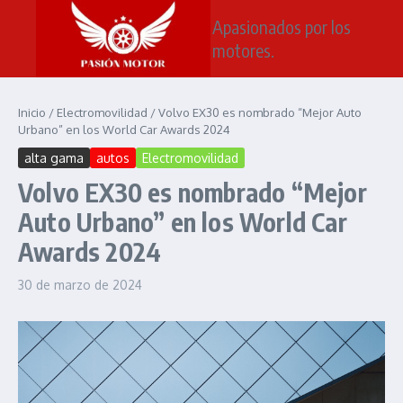
Saltar al contenido
Apasionados por los
motores.
Inicio
/
Electromovilidad
/
Volvo EX30 es nombrado “Mejor Auto
Urbano” en los World Car Awards 2024
alta gama
autos
Electromovilidad
Volvo EX30 es nombrado “Mejor
Auto Urbano” en los World Car
Awards 2024
30 de marzo de 2024