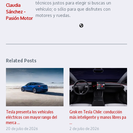
técnicos justos para elegir si buscas un
Claudia
vehículo; o sólo para que disfrutes con
Sánchez -
motores y ruedas.
Pasión Motor
Related Posts
Tesla presenta los vehículos
Grok en Tesla Chile: conducción
eléctricos con mayor rango del
más inteligente y manos libres pa
merca ...
...
20 de julio de 2026
2 de julio de 2026