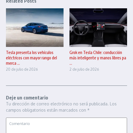
Related Posts
Tesla presenta los vehículos
Grok en Tesla Chile: conducción
eléctricos con mayor rango del
más inteligente y manos libres pa
merca ...
...
20 de julio de 2026
2 de julio de 2026
Deje un comentario
Tu dirección de correo electrónico no será publicada.
Los
campos obligatorios están marcados con
*