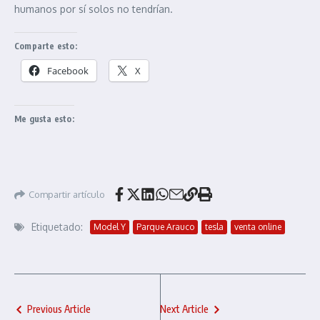
humanos por sí solos no tendrían.
Comparte esto:
Facebook
X
Me gusta esto:
Compartir artículo
Etiquetado:
Model Y
Parque Arauco
tesla
venta online
Previous Article
Next Article