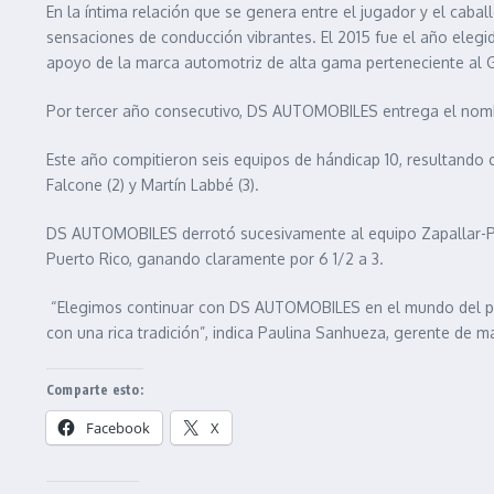
En la íntima relación que se genera entre el jugador y el ca
sensaciones de conducción vibrantes. El 2015 fue el año eleg
apoyo de la marca automotriz de alta gama perteneciente al G
Por tercer año consecutivo, DS AUTOMOBILES entrega el nomb
Este año compitieron seis equipos de hándicap 10, resultan
Falcone (2) y Martín Labbé (3).
DS AUTOMOBILES derrotó sucesivamente al equipo Zapallar-Puer
Puerto Rico, ganando claramente por 6 1/2 a 3.
“Elegimos continuar con DS AUTOMOBILES en el mundo del polo
con una rica tradición”, indica Paulina Sanhueza, gerente de 
Comparte esto:
Facebook
X