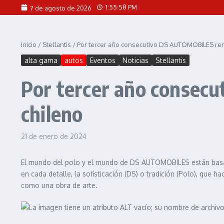
Saltar al contenido
1:55:59 PM
7 de agosto de 2026
Inicio
/
Stellantis
/
Por tercer año consecutivo DS AUTOMOBILES ren
alta gama
autos
Eventos
Noticias
Stellantis
Por tercer año consec
chileno
21 de enero de 2024
El mundo del polo y el mundo de DS AUTOMOBILES están bas
en cada detalle, la sofisticación (DS) o tradición (Polo), qu
como una obra de arte.