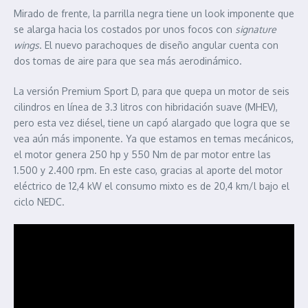
Mirado de frente, la parrilla negra tiene un look imponente que
se alarga hacia los costados por unos focos con
signature
wings
. El nuevo parachoques de diseño angular cuenta con
dos tomas de aire para que sea más aerodinámico.
La versión Premium Sport D, para que quepa un motor de seis
cilindros en línea de 3.3 litros con hibridación suave (MHEV),
pero esta vez diésel, tiene un capó alargado que logra que se
vea aún más imponente. Ya que estamos en temas mecánicos,
el motor genera 250 hp y 550 Nm de par motor entre las
1.500 y 2.400 rpm. En este caso, gracias al aporte del motor
eléctrico de 12,4 kW el consumo mixto es de 20,4 km/l bajo el
ciclo NEDC.