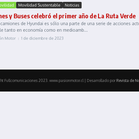
ovilidad
Movilidad Sustentable
Noticias
s y Buses celebró el primer año de La Ruta Verde
 camiones de Hyundai es sólo una parte de una serie de acciones ac
ble tanto en economía como en medioamb...
ión Motor
1 de diciembre de 2023
ht Fullcomunicaciones 2023. www.pasionmotor.cl | Desarrollado por
Revista de No