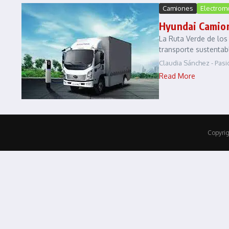
Camiones
Electrom
Hyundai Camione
La Ruta Verde de los
transporte sustenta
Claudia Sánchez - Pas
Read More
Copyrig