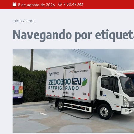
Saltar al contenido
7:50:47 AM
8 de agosto de 2026
Inicio
/
zedo
Navegando por etiquet