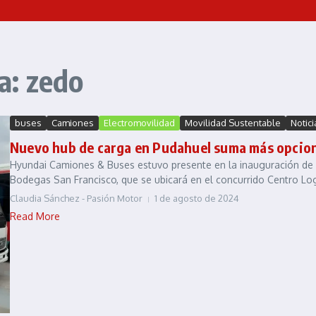
a: zedo
buses
Camiones
Electromovilidad
Movilidad Sustentable
Notici
Nuevo hub de carga en Pudahuel suma más opcione
Hyundai Camiones & Buses estuvo presente en la inauguración de u
Bodegas San Francisco, que se ubicará en el concurrido Centro Logí
Claudia Sánchez - Pasión Motor
1 de agosto de 2024
Read More