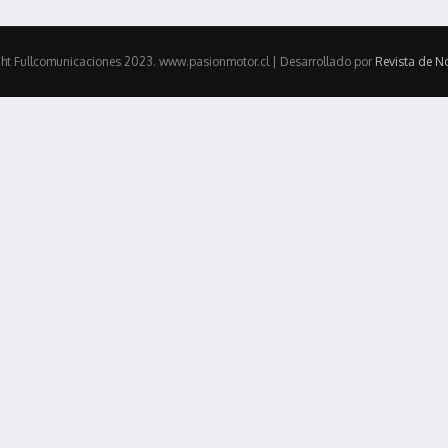
ht Fullcomunicaciones 2023. www.pasionmotor.cl | Desarrollado por
Revista de No