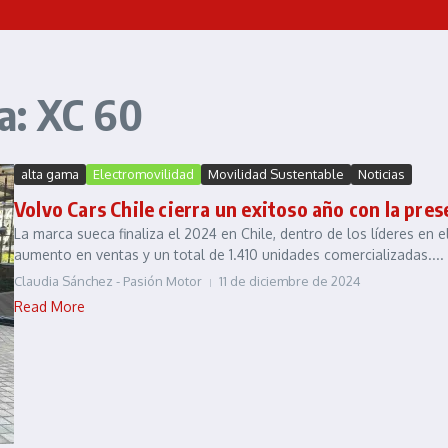
a: XC 60
alta gama
Electromovilidad
Movilidad Sustentable
Noticias
Volvo Cars Chile cierra un exitoso año con la pre
La marca sueca finaliza el 2024 en Chile, dentro de los líderes en
aumento en ventas y un total de 1.410 unidades comercializadas....
Claudia Sánchez - Pasión Motor
11 de diciembre de 2024
Read More