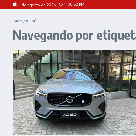
Saltar al contenido
11:00:52 PM
6 de agosto de 2026
Inicio
/
XC 60
Navegando por etiquet