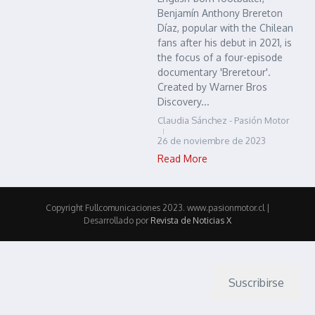
Benjamín Anthony Brereton
Díaz, popular with the Chilean
fans after his debut in 2021, is
the focus of a four-episode
documentary 'Breretour'.
Created by Warner Bros
Discovery...
Claudia Sánchez - Pasión Motor
26 de noviembre de 2023
Read More
Copyright Fullcomunicaciones 2023. www.pasionmotor.cl |
Desarrollado por
Revista de Noticias X
Suscribirse