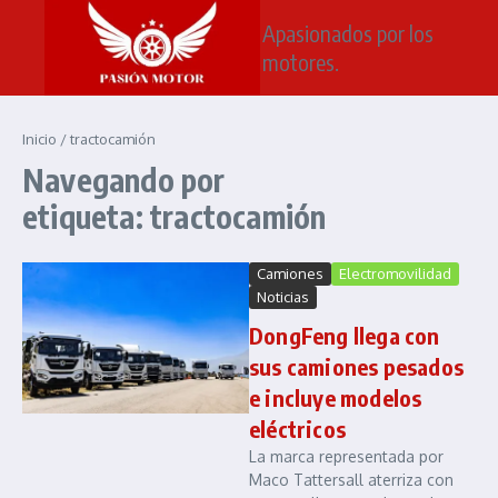
Saltar al contenido
Apasionados por los
motores.
Inicio
/
tractocamión
Navegando por
etiqueta: tractocamión
Camiones
Electromovilidad
Noticias
DongFeng llega con
sus camiones pesados
e incluye modelos
eléctricos
La marca representada por
Maco Tattersall aterriza con