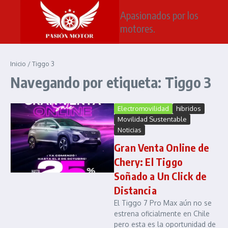
Saltar al contenido
Apasionados por los
motores.
Inicio
/
Tiggo 3
Navegando por etiqueta: Tiggo 3
Electromovilidad
hibridos
Movilidad Sustentable
Noticias
Gran Venta Online de
Chery: El Tiggo
Soñado a Un Click de
Distancia
El Tiggo 7 Pro Max aún no se
estrena oficialmente en Chile
pero esta es la oportunidad de