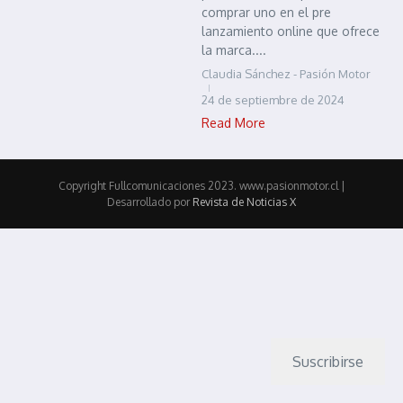
comprar uno en el pre
lanzamiento online que ofrece
la marca....
Claudia Sánchez - Pasión Motor
24 de septiembre de 2024
Read More
Copyright Fullcomunicaciones 2023. www.pasionmotor.cl |
Desarrollado por
Revista de Noticias X
Suscribirse