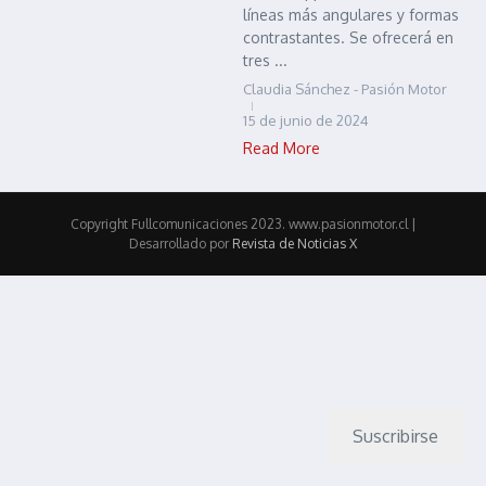
líneas más angulares y formas
contrastantes. Se ofrecerá en
tres ...
Claudia Sánchez - Pasión Motor
15 de junio de 2024
Read More
Copyright Fullcomunicaciones 2023. www.pasionmotor.cl |
Desarrollado por
Revista de Noticias X
Suscribirse