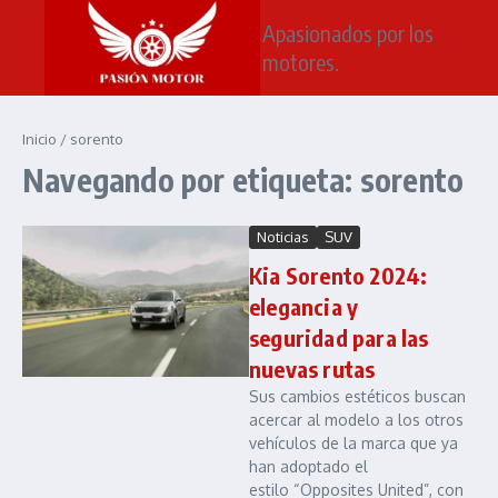
Saltar al contenido
Apasionados por los
motores.
Inicio
/
sorento
Navegando por etiqueta: sorento
Noticias
SUV
Kia Sorento 2024:
elegancia y
seguridad para las
nuevas rutas
Sus cambios estéticos buscan
acercar al modelo a los otros
vehículos de la marca que ya
han adoptado el
estilo “Opposites United”, con