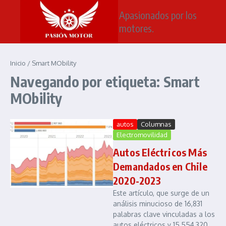
Saltar al contenido
Apasionados por los
motores.
Inicio
/
Smart MObility
Navegando por etiqueta: Smart
MObility
autos
Columnas
Electromovilidad
Autos Eléctricos Más
Demandados en Chile
2020-2023
Este artículo, que surge de un
análisis minucioso de 16,831
palabras clave vinculadas a los
autos eléctricos y 15,554,320