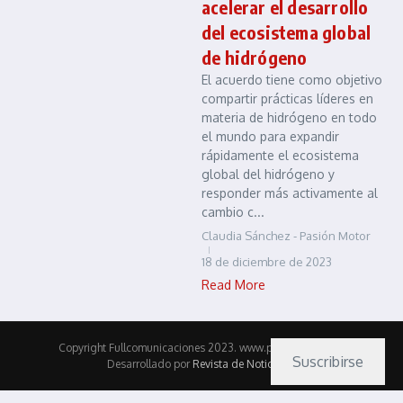
acelerar el desarrollo
del ecosistema global
de hidrógeno
El acuerdo tiene como objetivo
compartir prácticas líderes en
materia de hidrógeno en todo
el mundo para expandir
rápidamente el ecosistema
global del hidrógeno y
responder más activamente al
cambio c...
Claudia Sánchez - Pasión Motor
18 de diciembre de 2023
Read More
Copyright Fullcomunicaciones 2023. www.pasionmotor.cl |
Suscribirse
Desarrollado por
Revista de Noticias X