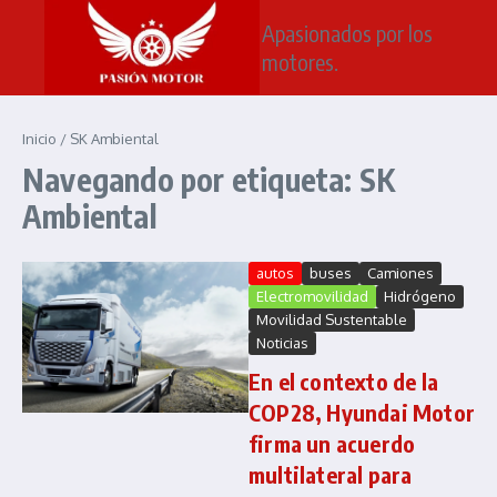
Saltar al contenido
Apasionados por los
motores.
Inicio
/
SK Ambiental
Navegando por etiqueta: SK
Ambiental
autos
buses
Camiones
Electromovilidad
Hidrógeno
Movilidad Sustentable
Noticias
En el contexto de la
COP28, Hyundai Motor
firma un acuerdo
multilateral para