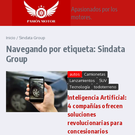
Saltar al contenido
Apasionados por los
motores.
Inicio
/
Sindata Group
Navegando por etiqueta: Sindata
Group
autos
Camionetas
Lanzamientos
SUV
Tecnología
todoterreno
Inteligencia Artificial:
4 compañías ofrecen
soluciones
revolucionarias para
concesionarios