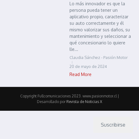
Lo más innovador es que la
persona pueda tener un
aplicativo propio, caracterizar
su auto correctamente y él
mismo valorizar sus daños, su
mantenimiento y seleccionar a
qué concesionario lo quiere
lle...
Claudia Sánchez - Pasión Motor
20 de mayo de 2024
Read More
Copyright Fullcomunicaciones 2023. www.pasionmotor.cl |
Desarrollado por
Revista de Noticias X
Suscribirse