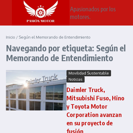
Saltar al contenido
Apasionados por los
motores.
Inicio
/
Según el Memorando de Entendimiento
Navegando por etiqueta: Según el
Memorando de Entendimiento
Movilidad Sustentable
Noticias
Daimler Truck,
Mitsubishi Fuso, Hino
y Toyota Motor
Corporation avanzan
en su proyecto de
fusión