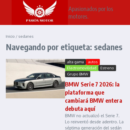
Saltar al contenido
Apasionados por los
motores.
Inicio
/
sedanes
Navegando por etiqueta: sedanes
alta gama
autos
Electromovilidad
Estreno
Grupo BMW
BMW Serie 7 2026: la
plataforma que
cambiará BMW entera
debuta aquí
BMW no actualizó el Serie 7.
Lo reinventó desde adentro. La
séptima generación del sedán