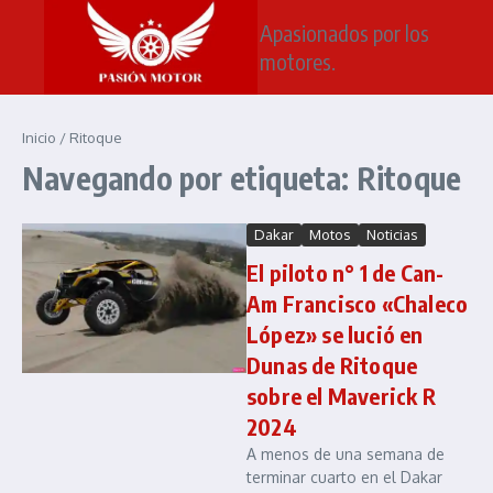
Saltar al contenido
Apasionados por los
motores.
Inicio
/
Ritoque
Navegando por etiqueta: Ritoque
Dakar
Motos
Noticias
El piloto n° 1 de Can-
Am Francisco «Chaleco
López» se lució en
Dunas de Ritoque
sobre el Maverick R
2024
A menos de una semana de
terminar cuarto en el Dakar