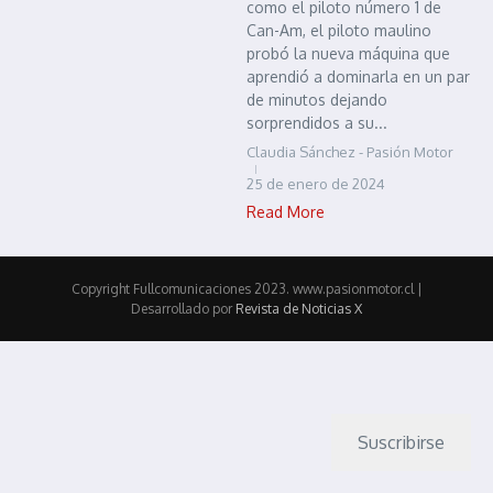
como el piloto número 1 de
Can-Am, el piloto maulino
probó la nueva máquina que
aprendió a dominarla en un par
de minutos dejando
sorprendidos a su...
Claudia Sánchez - Pasión Motor
25 de enero de 2024
Read More
Copyright Fullcomunicaciones 2023. www.pasionmotor.cl |
Desarrollado por
Revista de Noticias X
Suscribirse