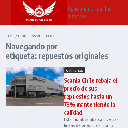
Saltar al contenido
Apasionados por los
motores.
Inicio
/
repuestos originales
Navegando por
etiqueta: repuestos originales
Camiones
Scania Chile rebaja el
precio de sus
repuestos hasta un
73% manteniendo la
calidad
Esta iniciativa abarca diversas
líneas de productos, como