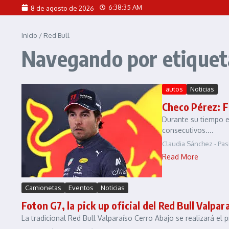
Saltar al contenido
6:38:35 AM
8 de agosto de 2026
Inicio
/
Red Bull
Navegando por etiqueta
autos
Noticias
Checo Pérez: F
Durante su tiempo e
consecutivos....
Claudia Sánchez - Pa
Read More
Camionetas
Eventos
Noticias
Foton G7, la pick up oficial del Red Bull Valpa
La tradicional Red Bull Valparaíso Cerro Abajo se realizará el 