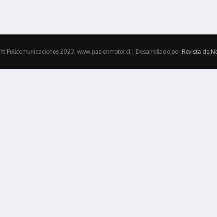
ht Fullcomunicaciones 2023. www.pasionmotor.cl | Desarrollado por
Revista de No