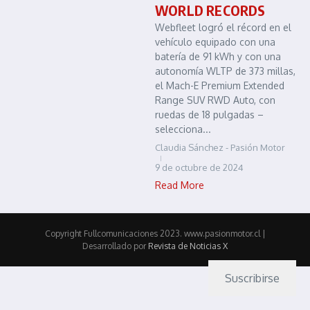
WORLD RECORDS
Webfleet logró el récord en el
vehículo equipado con una
batería de 91 kWh y con una
autonomía WLTP de 373 millas,
el Mach-E Premium Extended
Range SUV RWD Auto, con
ruedas de 18 pulgadas –
selecciona...
Claudia Sánchez - Pasión Motor
9 de octubre de 2024
Read More
Copyright Fullcomunicaciones 2023. www.pasionmotor.cl |
Desarrollado por
Revista de Noticias X
Suscribirse