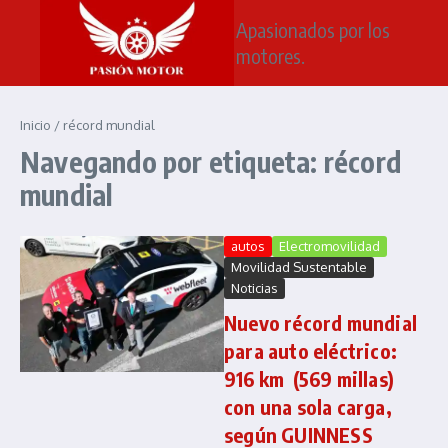
Saltar al contenido
Apasionados por los
motores.
Inicio
/
récord mundial
Navegando por etiqueta: récord
mundial
autos
Electromovilidad
Movilidad Sustentable
Noticias
Nuevo récord mundial
para auto eléctrico:
916 km (569 millas)
con una sola carga,
según GUINNESS