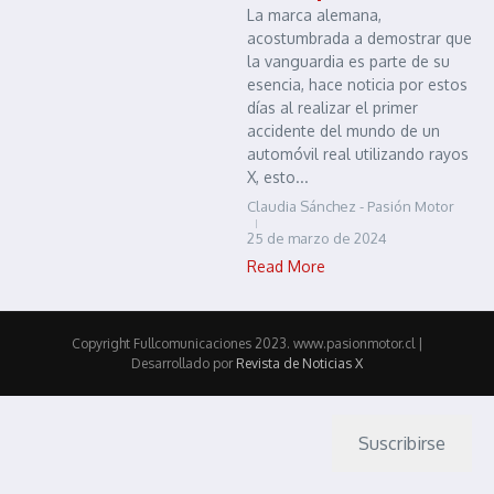
La marca alemana,
acostumbrada a demostrar que
la vanguardia es parte de su
esencia, hace noticia por estos
días al realizar el primer
accidente del mundo de un
automóvil real utilizando rayos
X, esto...
Claudia Sánchez - Pasión Motor
25 de marzo de 2024
Read More
Copyright Fullcomunicaciones 2023. www.pasionmotor.cl |
Desarrollado por
Revista de Noticias X
Suscribirse