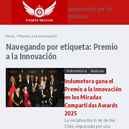
Saltar al contenido
Apasionados por los
motores.
Inicio
/
Premio a la Innovación
Navegando por etiqueta: Premio
a la Innovación
Indumotora
Noticias
Indumotora gana el
Premio a la Innovación
en los Miradas
Compartidas Awards
2025
La iniciativa Kia In de de Kia
Chile, impulsada por una