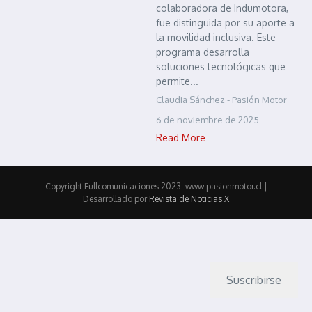
colaboradora de Indumotora,
fue distinguida por su aporte a
la movilidad inclusiva. Este
programa desarrolla
soluciones tecnológicas que
permite...
Claudia Sánchez - Pasión Motor
6 de noviembre de 2025
Read More
Copyright Fullcomunicaciones 2023. www.pasionmotor.cl |
Desarrollado por
Revista de Noticias X
Suscribirse