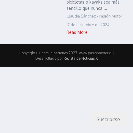
bicicletas o kayaks sea más
sencillo que nunca....
Claudia Sánchez - Pasión Motor
17 de diciembre de 2024
Read More
Copyright Fullcomunicaciones 2023. www.pasionmotor.cl |
Desarrollado por
Revista de Noticias X
Suscribirse