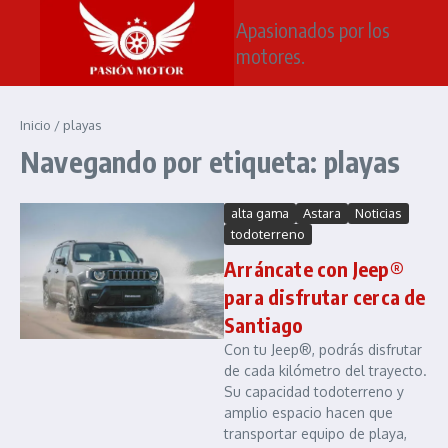
Saltar al contenido
Apasionados por los
motores.
Inicio
/
playas
Navegando por etiqueta: playas
alta gama
Astara
Noticias
todoterreno
Arráncate con Jeep®
para disfrutar cerca de
Santiago
Con tu Jeep®, podrás disfrutar
de cada kilómetro del trayecto.
Su capacidad todoterreno y
amplio espacio hacen que
transportar equipo de playa,