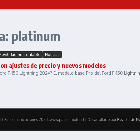
a: platinum
Movilidad Sustentable
Noticias
con ajustes de precio y nuevos modelos
 Ford F-150 Lightning 2024? El modelo base Pro del Ford F-150 Light
ht Fullcomunicaciones 2023. www.pasionmotor.cl | Desarrollado por
Revista de No