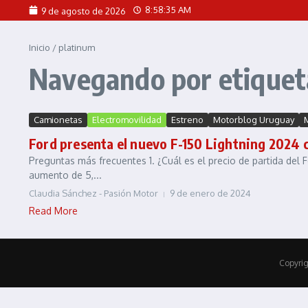
Saltar al contenido
8:58:35 AM
9 de agosto de 2026
Inicio
/
platinum
Navegando por etiquet
Camionetas
Electromovilidad
Estreno
Motorblog Uruguay
Ford presenta el nuevo F-150 Lightning 2024 
Preguntas más frecuentes 1. ¿Cuál es el precio de partida del
aumento de 5,...
Claudia Sánchez - Pasión Motor
9 de enero de 2024
Read More
Copyrig