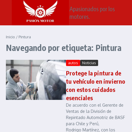
Saltar al contenido
Apasionados por los
motores.
Inicio
/
Pintura
Navegando por etiqueta: Pintura
autos
Noticias
Protege la pintura de
tu vehículo en invierno
con estos cuidados
esenciales
De acuerdo con el Gerente de
Ventas de la División de
Repintado Automotriz de BASF
para Chile y Perú,
Rodrigo Martínez, con los