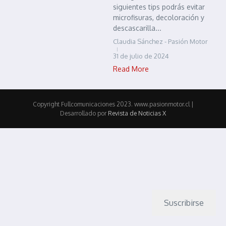
siguientes tips podrás evitar
microfisuras, decoloración y
descascarilla...
Claudia Sánchez - Pasión Motor
31 de julio de 2024
Read More
Copyright Fullcomunicaciones 2023. www.pasionmotor.cl |
Desarrollado por
Revista de Noticias X
Suscribirse