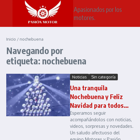
Saltar al contenido
Apasionados por los
motores.
Inicio
/
nochebuena
Navegando por
etiqueta: nochebuena
Noticias
Sin categoría
Una tranquila
Nochebuena y Feliz
Navidad para todos…
Esperamos seguir
acompañándolos con noticias,
videos, sorpresas y novedades.
Un saludo afectuoso del
equipo Motores y Pasión...