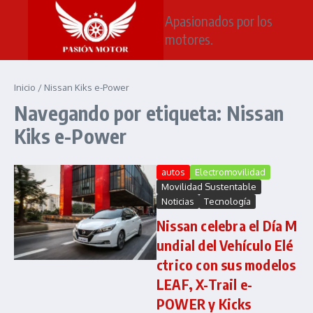
Saltar al contenido
Apasionados por los
motores.
Inicio
/
Nissan Kiks e-Power
Navegando por etiqueta: Nissan
Kiks e-Power
autos
Electromovilidad
Movilidad Sustentable
Noticias
Tecnología
Nissan celebra el Día M
undial del Vehículo Elé
ctrico con sus modelos
LEAF, X-Trail e-
POWER y Kicks