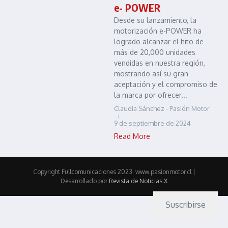
e- POWER
Desde su lanzamiento, la
motorización e-POWER ha
logrado alcanzar el hito de
más de 20,000 unidades
vendidas en nuestra región,
mostrando así su gran
aceptación y el compromiso de
la marca por ofrecer...
Claudia Sánchez - Pasión Motor
9 de septiembre de 2024
Read More
Copyright Fullcomunicaciones 2023. www.pasionmotor.cl |
Desarrollado por
Revista de Noticias X
Suscribirse