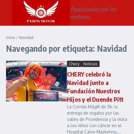
Saltar al contenido
Apasionados por los
motores.
Inicio
/
Navidad
Navegando por etiqueta: Navidad
Chery
Noticias
CHERY celebró la
Navidad junto a
Fundación Nuestros
Hijos y el Duende Pitt
La Corrida MágiK de 5k, la
entrega de regalos por las
calles de Providencia y la visita
a los niños con cáncer en el
Hospital Calvo Mackenna....