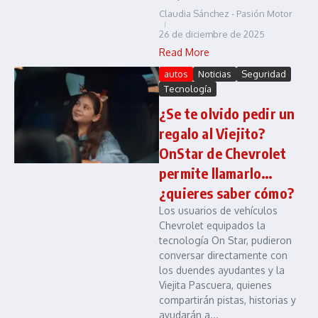
Claudia Sánchez - Pasión Motor
26 de diciembre de 2025
Read More
autos
Noticias
Seguridad
Tecnología
¿Se te olvido pedir un
regalo al Viejito?
OnStar de Chevrolet
permite llamarlo…
¿quieres saber cómo?
Los usuarios de vehículos
Chevrolet equipados la
tecnología On Star, pudieron
conversar directamente con
los duendes ayudantes y la
Viejita Pascuera, quienes
compartirán pistas, historias y
ayudarán a...