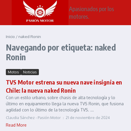
Saltar al contenido
Apasionados por los
motores.
Inicio
/
naked Ronin
Navegando por etiqueta: naked
Ronin
Motos
Noticias
TVS Motor estrena su nueva nave insignia en
Chile: la nueva naked Ronin
Con un estilo urbano, sobre chasis de alta tecnología y lo
último en equipamiento llega la nueva TVS Ronin, que fusiona
agilidad con lo último de la tecnología TVS. ...
Claudia Sánchez - Pasión Motor
21 de noviembre de 2024
Read More