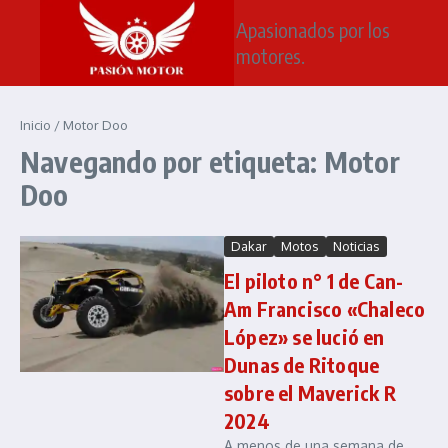
Saltar al contenido
Apasionados por los
motores.
Inicio
/
Motor Doo
Navegando por etiqueta: Motor
Doo
Dakar
Motos
Noticias
El piloto n° 1 de Can-
Am Francisco «Chaleco
López» se lució en
Dunas de Ritoque
sobre el Maverick R
2024
A menos de una semana de