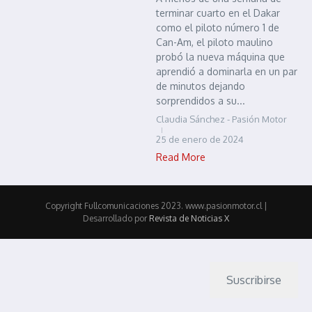
terminar cuarto en el Dakar
como el piloto número 1 de
Can-Am, el piloto maulino
probó la nueva máquina que
aprendió a dominarla en un par
de minutos dejando
sorprendidos a su...
Claudia Sánchez - Pasión Motor
25 de enero de 2024
Read More
Copyright Fullcomunicaciones 2023. www.pasionmotor.cl |
Desarrollado por
Revista de Noticias X
Suscribirse