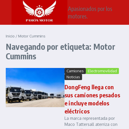
Saltar al contenido
Apasionados por los
motores.
Inicio
/
Motor Cummins
Navegando por etiqueta: Motor
Cummins
Camiones
Electromovilidad
Noticias
DongFeng llega con
sus camiones pesados
e incluye modelos
eléctricos
La marca representada por
Maco Tattersall aterriza con