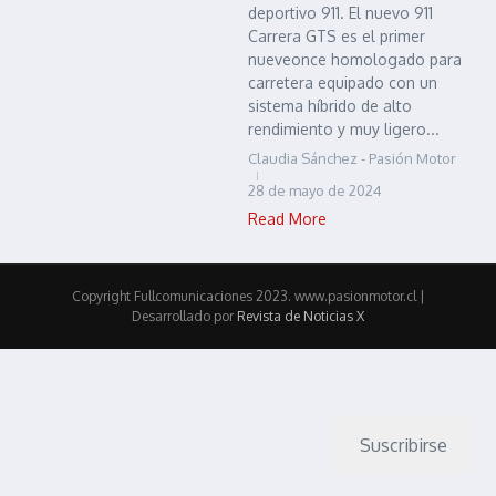
deportivo 911. El nuevo 911
Carrera GTS es el primer
nueveonce homologado para
carretera equipado con un
sistema híbrido de alto
rendimiento y muy ligero...
Claudia Sánchez - Pasión Motor
28 de mayo de 2024
Read More
Copyright Fullcomunicaciones 2023. www.pasionmotor.cl |
Desarrollado por
Revista de Noticias X
Suscribirse