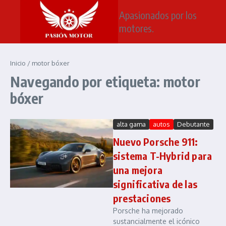
Saltar al contenido
Apasionados por los
motores.
Inicio
/
motor bóxer
Navegando por etiqueta: motor
bóxer
alta gama
autos
Debutante
Nuevo Porsche 911:
sistema T-Hybrid para
una mejora
significativa de las
prestaciones
Porsche ha mejorado
sustancialmente el icónico