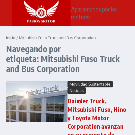
Saltar al contenido
Apasionados por los
motores.
Inicio
/
Mitsubishi Fuso Truck and Bus Corporation
Navegando por
etiqueta: Mitsubishi Fuso Truck
and Bus Corporation
Movilidad Sustentable
Noticias
Daimler Truck,
Mitsubishi Fuso, Hino
y Toyota Motor
Corporation avanzan
en su proyecto de