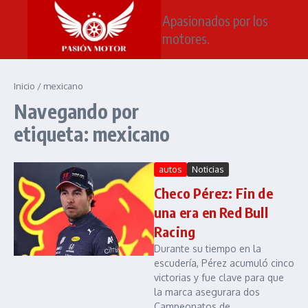
Saltar al contenido
Apasionados por los
motores.
Inicio
/
mexicano
Navegando por
etiqueta: mexicano
autos
Noticias
Checo Pérez: Fin de
una era en Red Bull
Racing
Durante su tiempo en la
escudería, Pérez acumuló cinco
victorias y fue clave para que
la marca asegurara dos
Campeonatos de