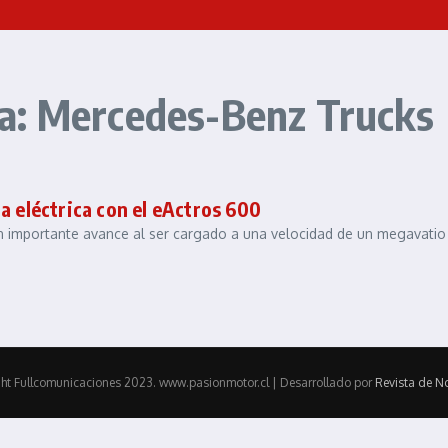
a: Mercedes-Benz Trucks
a eléctrica con el eActros 600
n importante avance al ser cargado a una velocidad de un megavatio
ht Fullcomunicaciones 2023. www.pasionmotor.cl | Desarrollado por
Revista de No