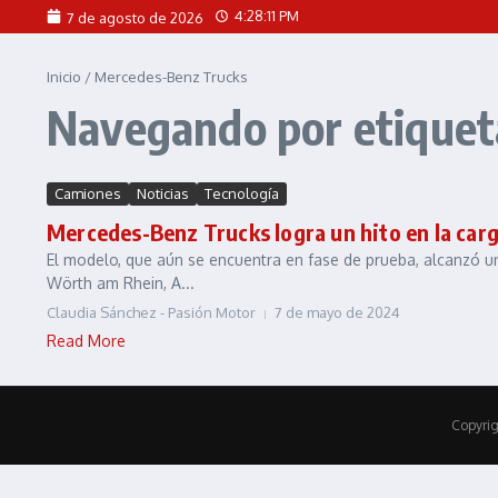
Saltar al contenido
4:28:11 PM
7 de agosto de 2026
Inicio
/
Mercedes-Benz Trucks
Navegando por etiquet
Camiones
Noticias
Tecnología
Mercedes-Benz Trucks logra un hito en la carg
El modelo, que aún se encuentra en fase de prueba, alcanzó u
Wörth am Rhein, A...
Claudia Sánchez - Pasión Motor
7 de mayo de 2024
Read More
Copyrig