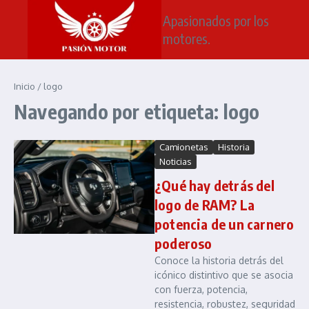
Saltar al contenido
Apasionados por los
motores.
Inicio
/
logo
Navegando por etiqueta: logo
Camionetas
Historia
Noticias
¿Qué hay detrás del
logo de RAM? La
potencia de un carnero
poderoso
Conoce la historia detrás del
icónico distintivo que se asocia
con fuerza, potencia,
resistencia, robustez, seguridad