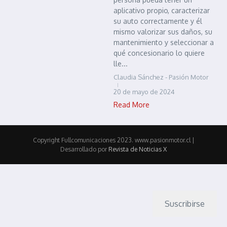
aplicativo propio, caracterizar
su auto correctamente y él
mismo valorizar sus daños, su
mantenimiento y seleccionar a
qué concesionario lo quiere
lle...
Claudia Sánchez - Pasión Motor
20 de mayo de 2024
Read More
Copyright Fullcomunicaciones 2023. www.pasionmotor.cl |
Desarrollado por
Revista de Noticias X
Suscribirse