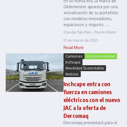
En su nueva era, la marca de
Gildemeister apuesta por una
actualización de su portafolio
con modelos innovadores,
espaciosos y seguros. ...
Claudia Sánchez - Pasión Motor
17 de marzo de 2025
Read More
Camiones
Electromovilidad
Inchcape
Movilidad Sustentable
Noticias
Inchcape entra con
fuerza en camiones
eléctricos con el nuevo
JAC a la oferta de
Dercomaq
Dercomaq presentará para el