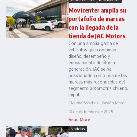
Movicenter amplía su
portafolio de marcas
con la llegada de la
tienda de JAC Motors
Con una amplia gama de
vehículos que combinan
diseño, desempeño y
equipamiento de última
generación, JAC se ha
posicionado como una de las
marcas más reconocidas del
segmento automotriz chileno,
impul...
Claudia Sánchez - Pasión Motor
10 de diciembre de 2025
Read More
Noticias