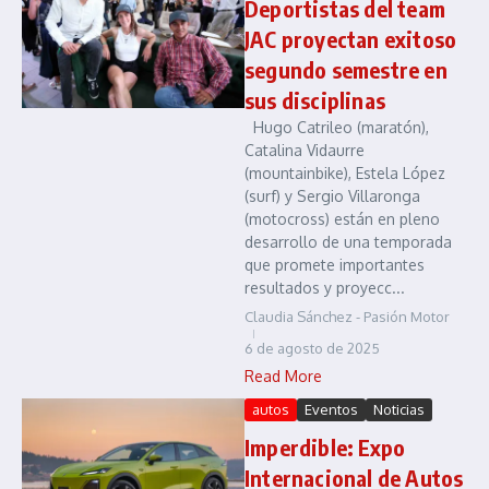
Deportistas del team
JAC proyectan exitoso
segundo semestre en
sus disciplinas
Hugo Catrileo (maratón),
Catalina Vidaurre
(mountainbike), Estela López
(surf) y Sergio Villaronga
(motocross) están en pleno
desarrollo de una temporada
que promete importantes
resultados y proyecc...
Claudia Sánchez - Pasión Motor
6 de agosto de 2025
Read More
autos
Eventos
Noticias
Imperdible: Expo
Internacional de Autos