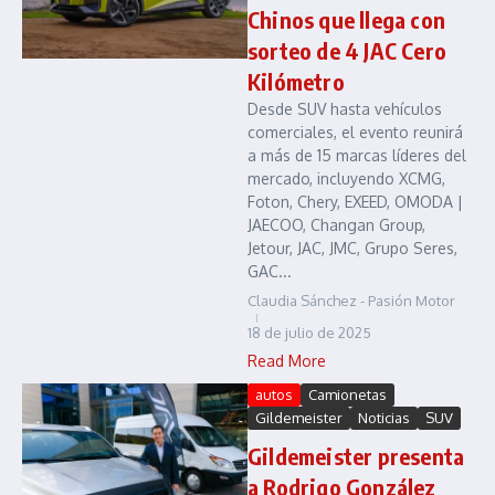
Chinos que llega con
sorteo de 4 JAC Cero
Kilómetro
Desde SUV hasta vehículos
comerciales, el evento reunirá
a más de 15 marcas líderes del
mercado, incluyendo XCMG,
Foton, Chery, EXEED, OMODA |
JAECOO, Changan Group,
Jetour, JAC, JMC, Grupo Seres,
GAC...
Claudia Sánchez - Pasión Motor
18 de julio de 2025
Read More
autos
Camionetas
Gildemeister
Noticias
SUV
Gildemeister presenta
a Rodrigo González