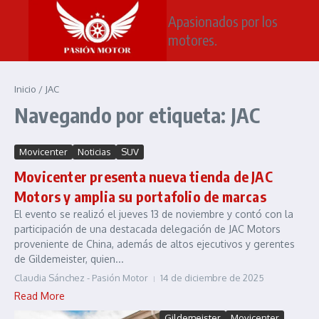
Saltar al contenido
Apasionados por los
motores.
Inicio
/
JAC
Navegando por etiqueta: JAC
Movicenter
Noticias
SUV
Movicenter presenta nueva tienda de JAC
Motors y amplia su portafolio de marcas
El evento se realizó el jueves 13 de noviembre y contó con la
participación de una destacada delegación de JAC Motors
proveniente de China, además de altos ejecutivos y gerentes
de Gildemeister, quien...
Claudia Sánchez - Pasión Motor
14 de diciembre de 2025
Read More
Gildemeister
Movicenter