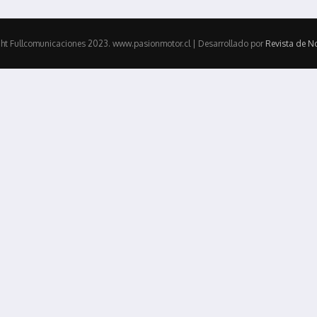
ht Fullcomunicaciones 2023. www.pasionmotor.cl | Desarrollado por
Revista de No