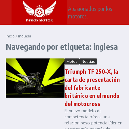
Saltar al contenido
Apasionados por los
motores.
Inicio
/
inglesa
Navegando por etiqueta: inglesa
Motos
Noticias
Triumph TF 250-X, la
carta de presentación
del fabricante
británico en el mundo
del motocross
El nuevo modelo de
competencia ofrece una
relación peso-potencia líder en
su categoría, además de